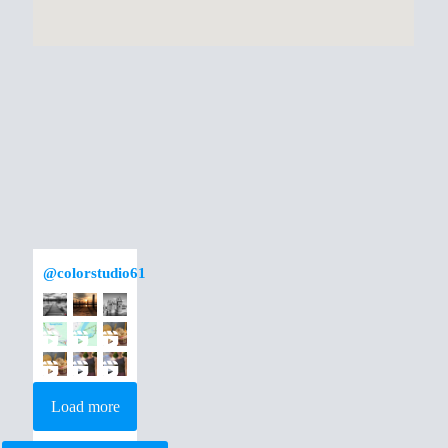
@
colorstudio61
Load more