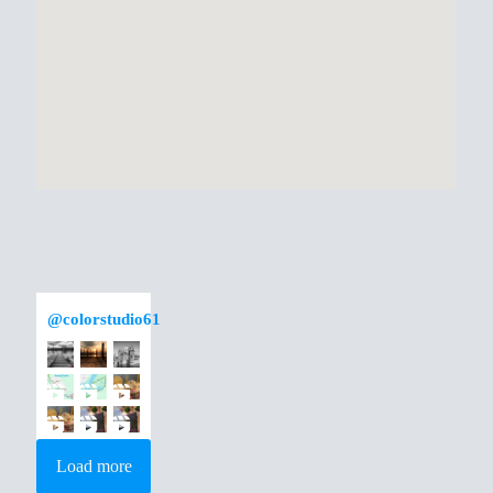
@
colorstudio61
Load more