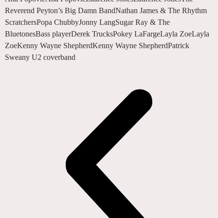
Reverend Peyton’s Big Damn BandNathan James & The Rhythm
ScratchersPopa ChubbyJonny LangSugar Ray & The
BluetonesBass playerDerek TrucksPokey LaFargeLayla ZoeLayla
ZoeKenny Wayne ShepherdKenny Wayne ShepherdPatrick
Sweany U2 coverband